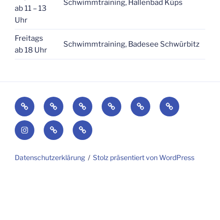
Schwimmtraining, Hallenbad Küps
ab 11 – 13
Uhr
Freitags
Schwimmtraining, Badesee Schwürbitz
ab 18 Uhr
News
Anmeldung
Abteilungen
Vorstandschaft
Vereinsgeschichte
Für
Mitglieder/Kl
Instagram
Datenschutzerklärung
Impressum
Datenschutzerklärung
Stolz präsentiert von WordPress